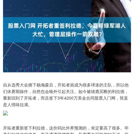
自从选秀大会摘下杨瀚森后，开拓者就成为很多球迷的主队，所以他
们休赛期操作，自然也会格外引起关注。如今被雄鹿买断的利拉德，
重新回到了开拓者，而且签下3年4200万美金合同股票入门网，简直
是人情味拉满。
开拓者重新签下利拉德，这价码比外界预测的，肯定要高了很多。毕