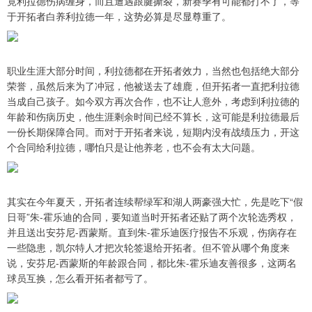
竟利拉德伤病缠身，而且遭遇跟腱撕裂，新赛季有可能都打不了，等
于开拓者白养利拉德一年，这势必算是尽显尊重了。
职业生涯大部分时间，利拉德都在开拓者效力，当然也包括绝大部分
荣誉，虽然后来为了冲冠，他被送去了雄鹿，但开拓者一直把利拉德
当成自己孩子。如今双方再次合作，也不让人意外，考虑到利拉德的
年龄和伤病历史，他生涯剩余时间已经不算长，这可能是利拉德最后
一份长期保障合同。而对于开拓者来说，短期内没有战绩压力，开这
个合同给利拉德，哪怕只是让他养老，也不会有太大问题。
其实在今年夏天，开拓者连续帮绿军和湖人两豪强大忙，先是吃下“假
日哥”朱-霍乐迪的合同，要知道当时开拓者还贴了两个次轮选秀权，
并且送出安芬尼-西蒙斯。直到朱-霍乐迪医疗报告不乐观，伤病存在
一些隐患，凯尔特人才把次轮签退给开拓者。但不管从哪个角度来
说，安芬尼-西蒙斯的年龄跟合同，都比朱-霍乐迪友善很多，这两名
球员互换，怎么看开拓者都亏了。