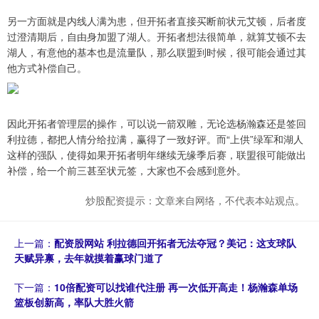
另一方面就是内线人满为患，但开拓者直接买断前状元艾顿，后者度
过澄清期后，自由身加盟了湖人。开拓者想法很简单，就算艾顿不去
湖人，有意他的基本也是流量队，那么联盟到时候，很可能会通过其
他方式补偿自己。
因此开拓者管理层的操作，可以说一箭双雕，无论选杨瀚森还是签回
利拉德，都把人情分给拉满，赢得了一致好评。而“上供”绿军和湖人
这样的强队，使得如果开拓者明年继续无缘季后赛，联盟很可能做出
补偿，给一个前三甚至状元签，大家也不会感到意外。
炒股配资提示：文章来自网络，不代表本站观点。
上一篇：
配资股网站 利拉德回开拓者无法夺冠？美记：这支球队
天赋异禀，去年就摸着赢球门道了
下一篇：
10倍配资可以找谁代注册 再一次低开高走！杨瀚森单场
篮板创新高，率队大胜火箭