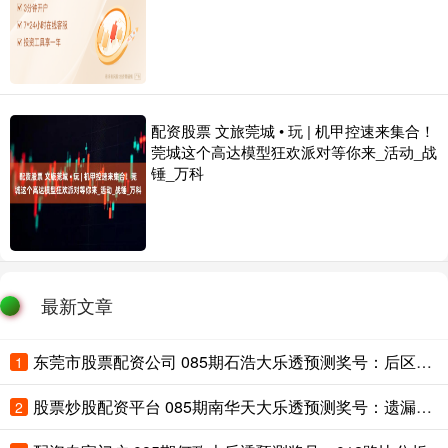
配资股票 文旅莞城 • 玩 | 机甲控速来集合！
莞城这个高达模型狂欢派对等你来_活动_战
锤_万科
最新文章
东莞市股票配资公司 085期石浩大乐透预测奖号：后区两码参考
1
股票炒股配资平台 085期南华天大乐透预测奖号：遗漏分析
2