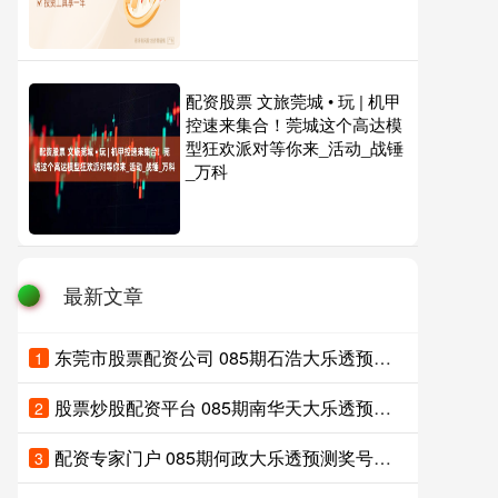
配资股票 文旅莞城 • 玩 | 机甲
控速来集合！莞城这个高达模
型狂欢派对等你来_活动_战锤
_万科
最新文章
东莞市股票配资公司 085期石浩大乐透预测奖号：后区两码参考
1
股票炒股配资平台 085期南华天大乐透预测奖号：遗漏分析
2
配资专家门户 085期何政大乐透预测奖号：012路比分析
3